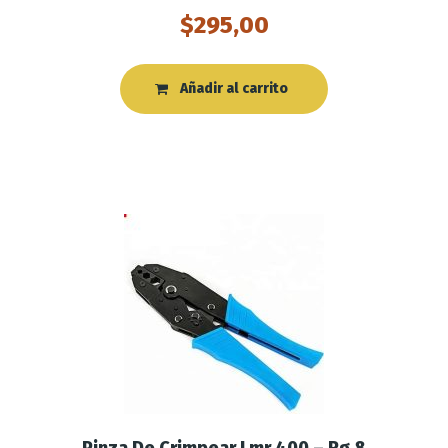
$
295,00
Añadir al carrito
Pinza De Crimpear Lmr 400 – Rg 8