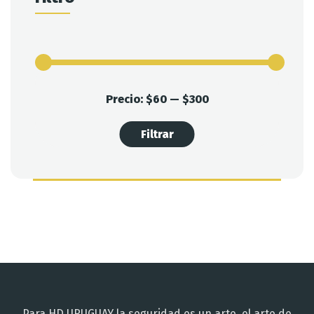
Precio:
$60
—
$300
Filtrar
Para HD URUGUAY la seguridad es un arte, el arte de