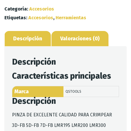
Crimpear
Categoría:
Accesorios
Lmr
Etiquetas:
Accesorios
,
Herramientas
400
-
Rg
Descripción
Valoraciones (0)
8
cantidad
Descripción
Características principales
Marca
QSTOOLS
Descripción
PINZA DE EXCELENTE CALIDAD PARA CRIMPEAR
3D-FB 5D-FB 7D-FB LMR195 LMR200 LMR300