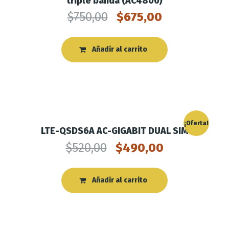
triple banda (AC4800)
$
750,00
$
675,00
Añadir al carrito
¡Oferta!
LTE-QSDS6A AC-GIGABIT DUAL SIM
$
520,00
$
490,00
Añadir al carrito