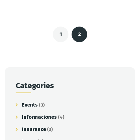
Posts
navigation
1
2
Categories
Events
(3)
Informaciones
(4)
Insurance
(3)