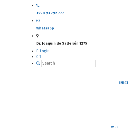
+598 93 792 777
Whatsapp
Dr. Joaquín de Salterain 1275
Login
0
INIC
0