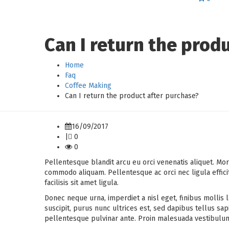
Can I return the prod
Home
Faq
Coffee Making
Can I return the product after purchase?
16/09/2017
|
0
0
Pellentesque blandit arcu eu orci venenatis aliquet. Mor
commodo aliquam. Pellentesque ac orci nec ligula effici
facilisis sit amet ligula.
Donec neque urna, imperdiet a nisl eget, finibus mollis la
suscipit, purus nunc ultrices est, sed dapibus tellus sap
pellentesque pulvinar ante. Proin malesuada vestibulum jus