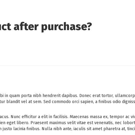
uct after purchase?
bi in quam porta nibh hendrerit dapibus. Donec erat tortor, ullamcorpe
tur blandit vel at sem. Sed commodo orci sapien, a finibus odio dign
cus. Nunc efficitur a elit in facilisis. Maecenas massa ex, tempor ac vi
ien eget libero. Praesent maximus velit vitae est venenatis, nec lobort
to lacinia finibus. Nulla nibh ante, iaculis sit amet pharetra at, tinci