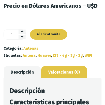
Precio en Dólares Americanos – U$D
Antena
Añadir al carrito
Omnidireccional
14dbi
Categoría:
Antenas
-
Etiquetas:
Antena
,
Huawei
,
LTE - 4g - 3g - 2g
,
WIFI
Lte
4g-
3g-
Descripción
Valoraciones (0)
2g
Huawei-
zte
Descripción
cantidad
Características principales