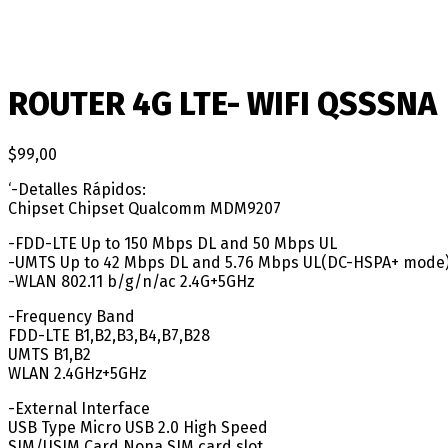
ROUTER 4G LTE- WIFI QSSSNA
$
99,00
‘-Detalles Rápidos:
Chipset Chipset Qualcomm MDM9207
-FDD-LTE Up to 150 Mbps DL and 50 Mbps UL
-UMTS Up to 42 Mbps DL and 5.76 Mbps UL(DC-HSPA+ mode
-WLAN 802.11 b/g/n/ac 2.4G+5GHz
-Frequency Band
FDD-LTE B1,B2,B3,B4,B7,B28
UMTS B1,B2
WLAN 2.4GHz+5GHz
-External Interface
USB Type Micro USB 2.0 High Speed
SIM/USIM Card Nona SIM card slot