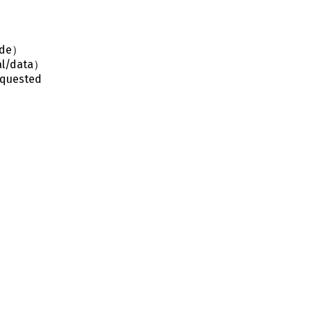
ode）
nal/data）
equested