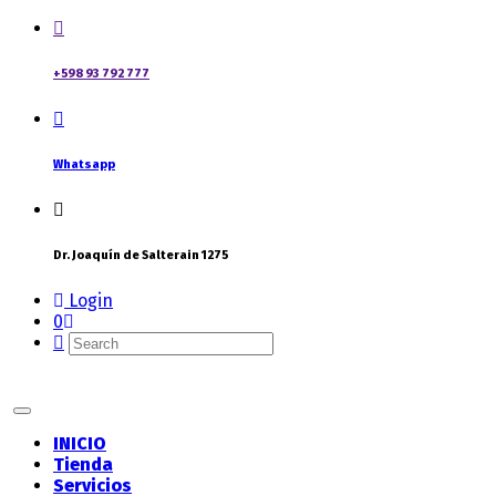
+598 93 792 777
Whatsapp
Dr. Joaquín de Salterain 1275
Login
0
INICIO
Tienda
Servicios