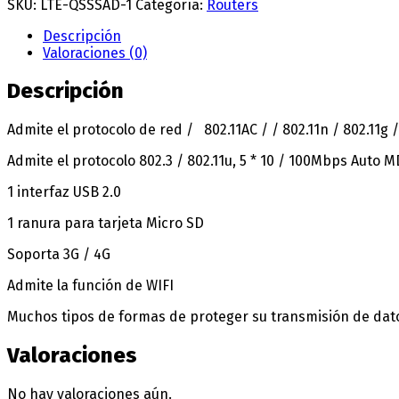
LTE-
SKU:
LTE-QSSSAD-1
Categoría:
Routers
WIFI
QSSSNA
Descripción
cantidad
Valoraciones (0)
Descripción
Admite el protocolo de red / 802.11AC / / 802.11n / 802.11g 
Admite el protocolo 802.3 / 802.11u, 5 * 10 / 100Mbps Auto M
1 interfaz USB 2.0
1 ranura para tarjeta Micro SD
Soporta 3G / 4G
Admite la función de WIFI
Muchos tipos de formas de proteger su transmisión de dat
Valoraciones
No hay valoraciones aún.