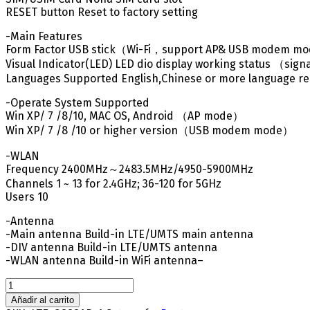
RESET button Reset to factory setting
-Main Features
Form Factor USB stick（Wi-Fi，support AP& USB modem m
Visual Indicator(LED) LED dio display working status （sig
Languages Supported English,Chinese or more language r
-Operate System Supported
Win XP/ 7 /8/10, MAC OS, Android （AP mode）
Win XP/ 7 /8 /10 or higher version（USB modem mode）
-WLAN
Frequency 2400MHz～2483.5MHz/4950-5900MHz
Channels 1 ~ 13 for 2.4GHz; 36-120 for 5GHz
Users 10
-Antenna
-Main antenna Build-in LTE/UMTS main antenna
-DIV antenna Build-in LTE/UMTS antenna
-WLAN antenna Build-in WiFi antenna–
ROUTER
4G
Añadir al carrito